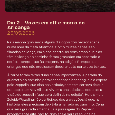
Dia 2 – Vozes em off e morro do
Aricanga
25/05/2026
Pela manhã gravamos alguns diálogos dos personagens
numa área da mata atlântica. Como muitas cenas são
filmadas de longe, em plano aberto, as conversas que elas
têm ao longo do caminho foram gravadas em separado e
serão sobrepostas às imagens, na edição. Bom para as
crianças que não precisaram decorar esta parte dos textos.
À tarde foram feitas duas cenas importantes. A parada do
quarteto no caminho para descansar e beber água e a espera
pelo Zeppelin, que elas na verdade, nem tem certeza de que
conseguiriam ver. Ali elas vivem a ansiedade da espera e a
visão do zeppelin (que será definida na edição). Hoje a mula
Zuleide/Pazolina não participou das gravações já que, na
história, eles precisam deixá-la amarrada no caminho. Cena
que será gravada amanhã. Já a passagem do Zeppelin,
propriamente dita, não foi gravada e será resolvida na