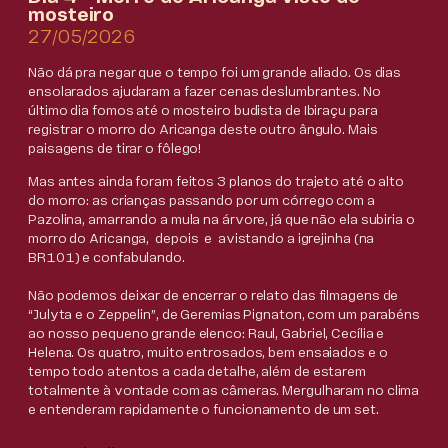
mosteiro
27/05/2026
Não dá pra negar que o tempo foi um grande aliado. Os dias
ensolarados ajudaram a fazer cenas deslumbrantes. No
último dia fomos até o mosteiro budista de Ibiraçu para
registrar o morro do Aricanga deste outro ângulo. Mais
paisagens de tirar o fôlego!
Mas antes ainda foram feitos 3 planos do trajeto até o alto
do morro: as crianças passando por um córrego com a
Pazolina, amarrando a mula na árvore, já que não ela subiria o
morro do Aricanga, depois e avistando a igrejinha (na
BR101) e confabulando.
Não podemos deixar de encerrar o relato das filmagens de
“Julyta e o Zeppelin”, de Geremias Pignaton, com um parabéns
ao nosso pequeno grande elenco: Raul, Gabriel, Cecília e
Helena. Os quatro, muito entrosados, bem ensaiados e o
tempo todo atentos a cada detalhe, além de estarem
totalmente à vontade com as câmeras. Mergulharam no clima
e entenderam rapidamente o funcionamento de um set.