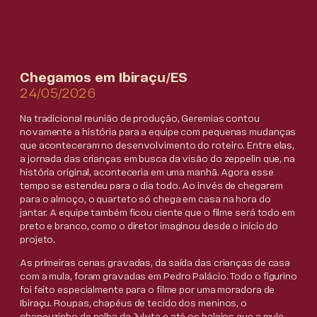
Chegamos em Ibiraçu/ES
24/05/2026
Na tradicional reunião de produção, Geremias contou
novamente a história para a equipe com pequenas mudanças
que aconteceram no desenvolvimento do roteiro. Entre elas,
a jornada das crianças em busca da visão do zeppelin que, na
história original, aconteceria em uma manhã. Agora esse
tempo se estendeu para o dia todo. Ao invés de chegarem
para o almoço, o quarteto só chega em casa na hora do
jantar. A equipe também ficou ciente que o filme será todo em
preto e branco, como o diretor imaginou desde o início do
projeto.
As primeiras cenas gravadas, da saída das crianças de casa
com a mula, foram gravadas em Pedro Palácio. Todo o figurino
foi feito especialmente para o filme por uma moradora de
Ibiraçu. Roupas, chapéus de tecido dos meninos, o
chapeuzinho de palha da Julyta e até os balaios que a mula