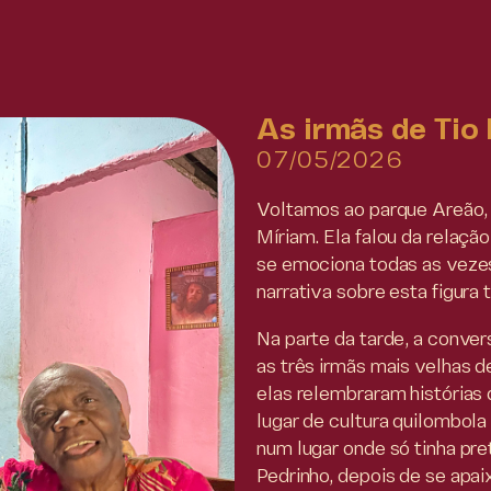
As irmãs de Tio
07/05/2026
Voltamos ao parque Areão, p
Míriam. Ela falou da relaçã
se emociona todas as vezes 
narrativa sobre esta figura 
Na parte da tarde, a convers
as três irmãs mais velhas d
elas relembraram história
lugar de cultura quilombola
num lugar onde só tinha pr
Pedrinho, depois de se apai