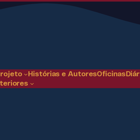
rojeto
Histórias e Autores
Oficinas
Diár
teriores