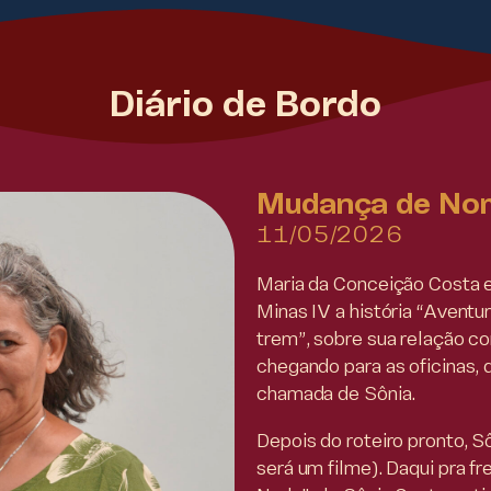
Diário de Bordo
Mudança de No
11/05/2026
Maria da Conceição Costa en
Minas IV a história “Aventu
trem”, sobre sua relação co
chegando para as oficinas,
chamada de Sônia.
Depois do roteiro pronto, S
será um filme). Daqui pra f