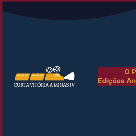
O P
Edições An