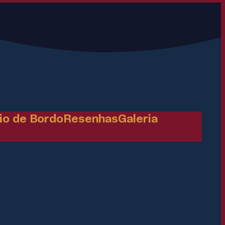
io de Bordo
Resenhas
Galeria