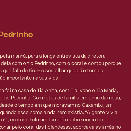
 Pedrinho
ela manhã, para a longa entrevista da diretora
o dela com o tio Pedrinho, com o coral e contou porque
que fala do tio. É o seu olhar que dá o tom da
tão importante na sua vida.
a foi na casa de Tia Anita, com Tia Ivone e Tia Maria,
e Tio Pedrinho. Com fotos de família em cima da mesa,
s desde o tempo em que moravam no Caxambu, um
 quando esse nome ainda nem existia. “A gente vivia
eto!”, contam. Falaram também sobre como tio
xonar pelo coral das holandesas, acordava as irmãs no